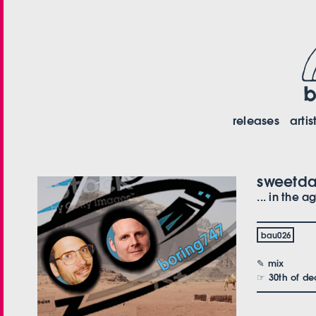
releases
artis
sweetd
... in the a
bau026
✎ mix
☞ 30th of de